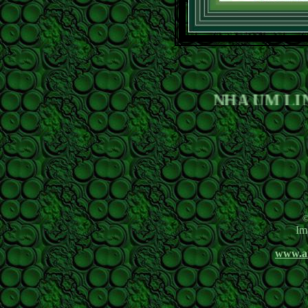
TENHA UM LINDO D
©
Im
www.a