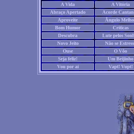
A Vida
A Vitória
Abraço Apertado
Acorde Cantan
Aproveite
Ângulo Melho
Bom Humor
Críticas
Descubra
Lute pelos Son
Novo Jeito
Não se Estres
Ouse
O Vôo
Seja feliz!
Um Beijinho
Vou por aí
Vapt! Vupt!